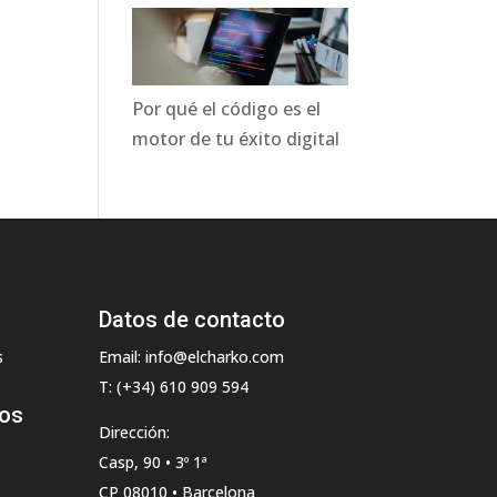
Por qué el código es el
motor de tu éxito digital
Datos de contacto
s
Email: info@elcharko.com
T: (+34) 610 909 594
tos
Dirección:
Casp, 90 • 3º 1ª
CP 08010 • Barcelona