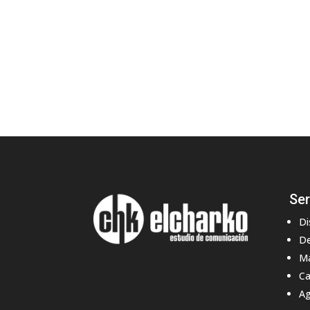
Ser
Di
De
Ma
Ca
Ag