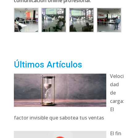
comunicación online profesional.
Últimos Artículos
Veloci
dad
de
carga:
El
factor invisible que sabotea tus ventas
El fin