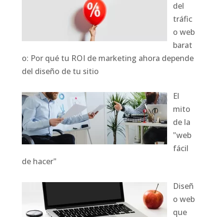
del
tráfic
o web
barat
o: Por qué tu ROI de marketing ahora depende
del diseño de tu sitio
El
mito
de la
"web
fácil
de hacer"
Diseñ
o web
que