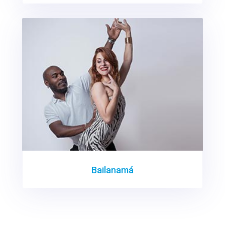
Bailanamá