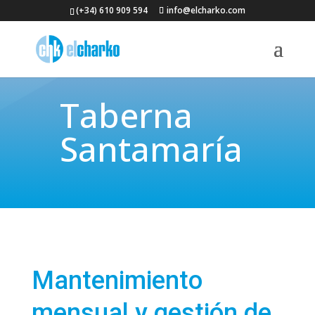
(+34) 610 909 594
info@elcharko.com
Taberna
Santamaría
Mantenimiento
mensual y gestión de