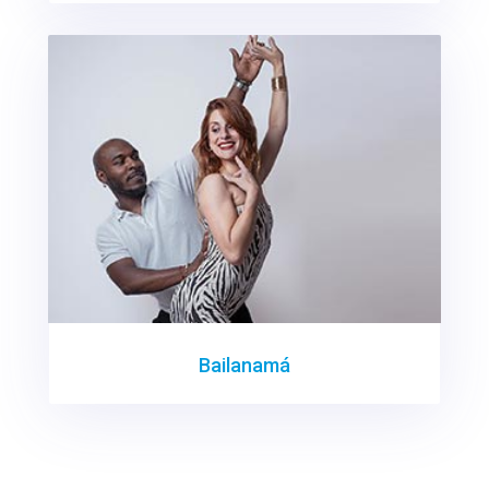
Bailanamá