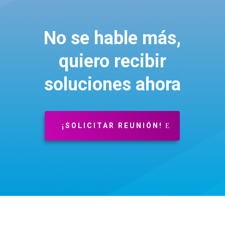
No se hable más,
quiero recibir
soluciones ahora
¡SOLICITAR REUNIÓN!