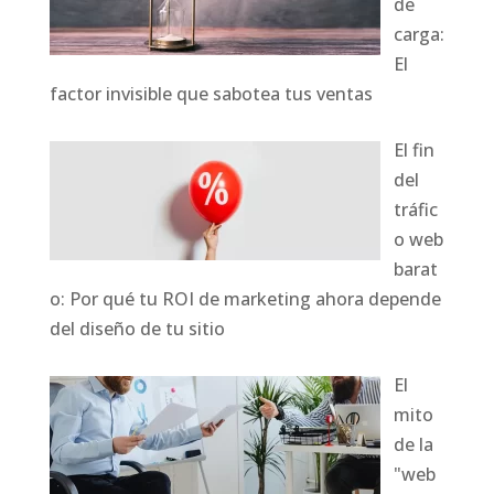
de
carga:
El
factor invisible que sabotea tus ventas
El fin
del
tráfic
o web
barat
o: Por qué tu ROI de marketing ahora depende
del diseño de tu sitio
El
mito
de la
"web