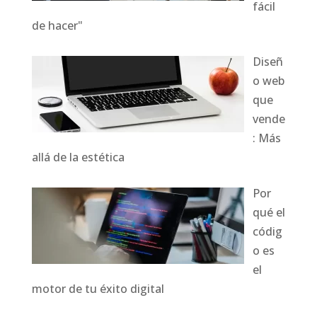
fácil
de hacer"
Diseñ
o web
que
vende
: Más
allá de la estética
Por
qué el
códig
o es
el
motor de tu éxito digital