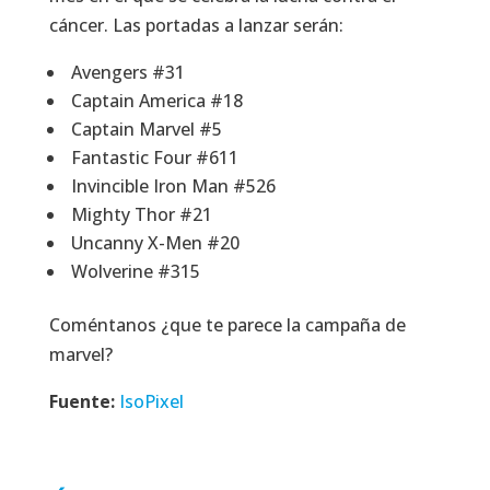
cáncer. Las portadas a lanzar serán:
Avengers #31
Captain America #18
Captain Marvel #5
Fantastic Four #611
Invincible Iron Man #526
Mighty Thor #21
Uncanny X-Men #20
Wolverine #315
Coméntanos ¿que te parece la campaña de
marvel?
Fuente:
IsoPixel