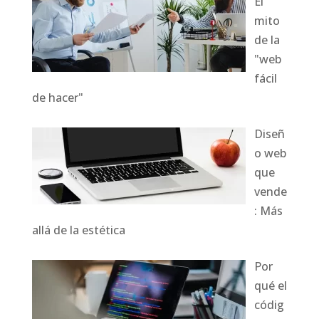
El
mito
de la
"web
fácil
de hacer"
Diseñ
o web
que
vende
: Más
allá de la estética
Por
qué el
códig