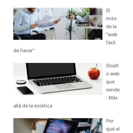
El
mito
de la
"web
fácil
de hacer"
Diseñ
o web
que
vende
: Más
allá de la estética
Por
qué el