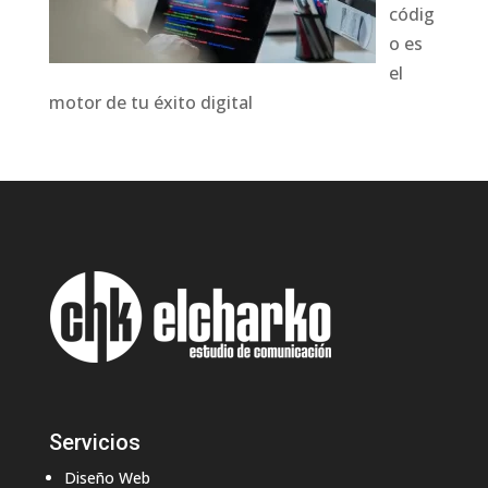
códig
o es
el
motor de tu éxito digital
Servicios
Diseño Web